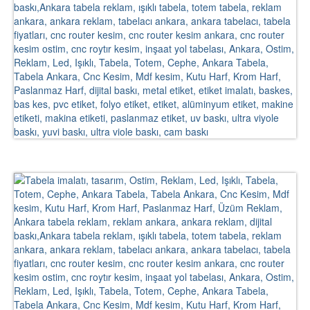
Eczane Tabelaları
Özel Tasarım Tabelalar
Fon Baskı Harfler
Dijital Baskı
Light Box
Neon Tabela
Referanslar
Blog
iletişim