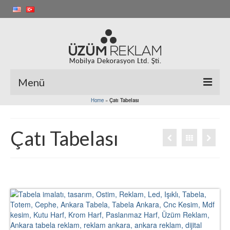
Menü
Home
»
Çatı Tabelası
Ana Sayfa
Galeri
Çatı Tabelası
Işıklı Tabela
Totem Tabelalar
Fener Tabelalar
Çatı Tabelaları